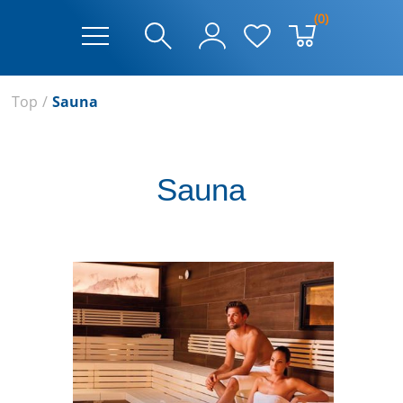
(0)
Top
/
Sauna
Sauna