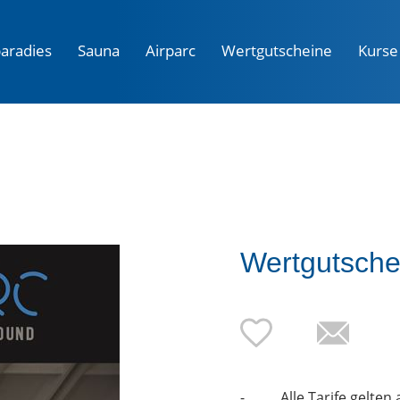
aradies
Sauna
Airparc
Wertgutscheine
Kurse
Wertgutsche
- Alle Tarife gelten a