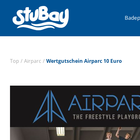
Badep
Top
/
Airparc
/
Wertgutschein Airparc 10 Euro