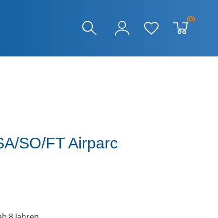
(0)
SA/SO/FT Airparc
b 8 Jahren