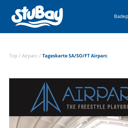
Badep
Top
/
Airparc
/
Tageskarte SA/SO/FT Airparc