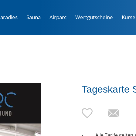
aradies
Sauna
Airparc
Wertgutscheine
Kurse
Tageskarte 
- Alle Tarife gelten a