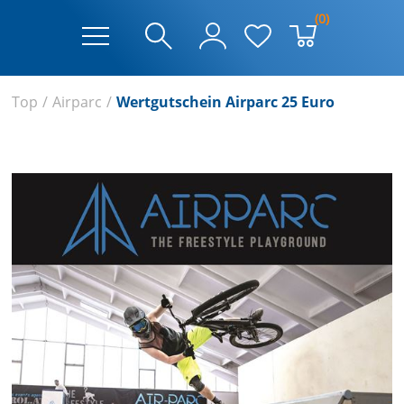
(0)
Top
/
Airparc
/
Wertgutschein Airparc 25 Euro